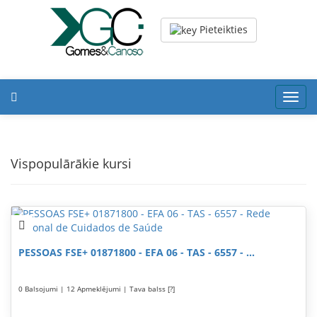
Pieteikties
Toggl
navig
Vispopulārākie kursi
PESSOAS FSE+ 01871800 - EFA 06 - TAS - 6557 - ...
0 Balsojumi | 12 Apmeklējumi | Tava balss [?]